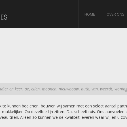
HOME
OVER ONS
adier en keer
,
de
,
ellen
,
moonen
,
nieuwbouw
,
nuth
,
van
,
weerdt
,
wonin
e kunnen bedienen, bouwen wij samen met een select aantal partner
t makkelijker. Op dezelfde lijn zitten. Dat scheelt ruis. Ons aanvoe
eau tillen. Alleen zo kunnen we de kwaliteit leveren waar wij én u z