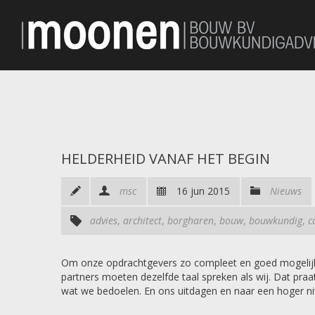
HELDERHEID VANAF HET BEGIN
msc
16 jun 2015
Nieuws
advies
,
architect
,
borgharen
,
bouw
,
bouwkundig
,
c
Om onze opdrachtgevers zo compleet en goed mogelijk t
partners moeten dezelfde taal spreken als wij. Dat praa
wat we bedoelen. En ons uitdagen en naar een hoger niv