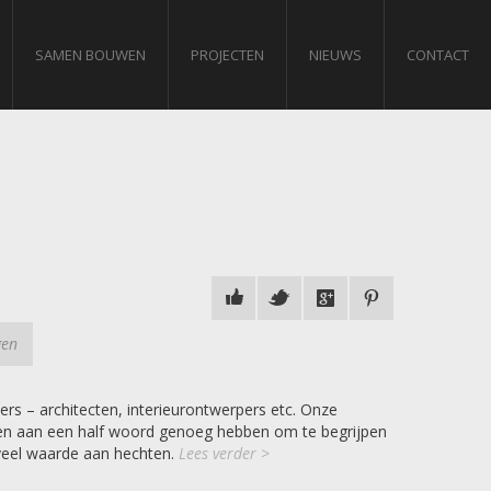
SAMEN BOUWEN
PROJECTEN
NIEUWS
CONTACT
gen
s – architecten, interieurontwerpers etc. Onze
len en aan een half woord genoeg hebben om te begrijpen
oveel waarde aan hechten.
Lees verder >