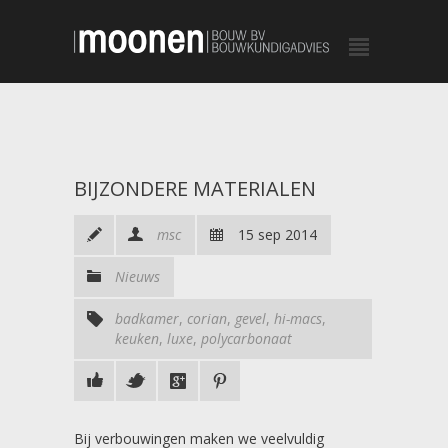
BIJZONDERE MATERIALEN
msc
15 sep 2014
Nieuws
badkamer
,
corian
,
gevel
,
hi-macs
,
keuken
,
luxe
,
polycarbonaat
Bij verbouwingen maken we veelvuldig