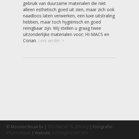
gebruik van duurzame materialen die niet
alleen esthetisch goed uit zien, maar zich ook
naadloos laten verwerken, een luxe uitstraling
hebben, maar toch hygiënisch en goed
reinigbaar zijn. Wij stellen u graag twee
uitzonderlijke materialen voor; HI-MACS en
Corian.
Lees verder >
Disclaimer & privacy
© Moonen Bouw bv |
| Fotografie:
Photostique
SchreijenDotCom
| Website: