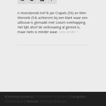
n Hoensbroek tref ik Jan Crapels (59) en Wim
Wensink (54) achterom bij een klant waar een
uitbouw is gemaakt met Livium overkapping.
Het lijkt alsof de verbouwing al gereed is,
maar niets is minder waar.
Lees verder >
Disclaimer & privacy
© Moonen Bouw bv |
| Fotografie:
Photostique
SchreijenDotCom
| Website: