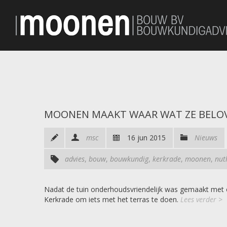
MOONEN MAAKT WAAR WAT ZE BELO
msc
16 jun 2015
Nieuws
advies
,
bouw
,
bouwkundig
,
kerkrade
,
moonen
,
nut
Nadat de tuin onderhoudsvriendelijk was gemaakt met 
Kerkrade om iets met het terras te doen.
Lees verder >