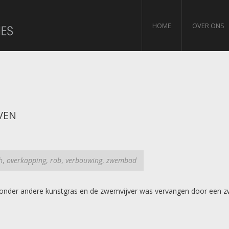
HOME
OVER ONS
VEN
h
,
overkapping
,
rob
,
verbouwing
,
zwembad
onder andere kunstgras en de zwemvijver was vervangen door een z