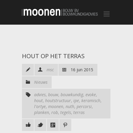
HOUT OP HET TERRAS
msc
16 jun 2015
Nieuws
advies
,
bouw
,
bouwkundig
,
evoke
,
hout
,
houtstructuur
,
ipe
,
keramisch
,
l'ortye
,
moonen
,
nuth
,
percorsi
,
planken
,
rob
,
tegels
,
terras