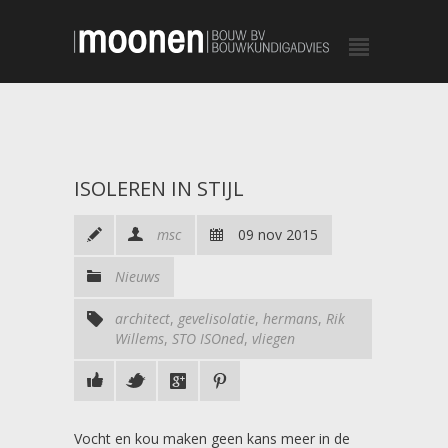
ISOLEREN IN STIJL
msc
09 nov 2015
Nieuws
architect
,
gevelisolatie
,
hermans
,
Rik
Willems
,
STO ISOned
,
vliegen
Vocht en kou maken geen kans meer in de