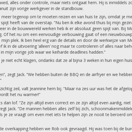
elaxed, alles onder controle, maar niets ontgaat hem. Hij is inmiddels z
uit zijn vorige werkgever in de standbouw.
meer tegenop om te moeten reizen en van huis te zijn, omdat je m
spijt heeft van de overstap. “Nu ben ik elke avond thuis bij mijn gezin
eer in de bouwwereld werken heb ik er absoluut geen spijt van. Bij 
ing. Of het nu om een eenvoudige verbouwing gaat of een nieuwbouwp
op mijn plek. Ik ben heel erg van de details en door de werkwijze van
f ik in de uitvoering ‘alleen’ nog maar te controleren of alles naar be
d in mijn vorige job waar we keiharde deadlines hadden.”
e niet echt klagen, ondanks dat ze al bijna 3 weken in hun eigen hui
en”, zegt Jack. “We hebben buiten de BBQ en de airfryer en we hebben
.”
chtig zeil, valt Jeannine hem bij. “Maar na zes uur was het de afgel
wordt het nu warmer!”
lof. “Ze zijn altijd even correct en ze zijn altijd even aardig, niet
egt Jack. “De mannen hebben alles zelf bij zich, schoonmakenmiddel
ls je ze vraagt om even met iets te helpen zijn ze nooit te beroerd o
e overkapping hebben we Rob ook gevraagd. Hij was toen bij de bur