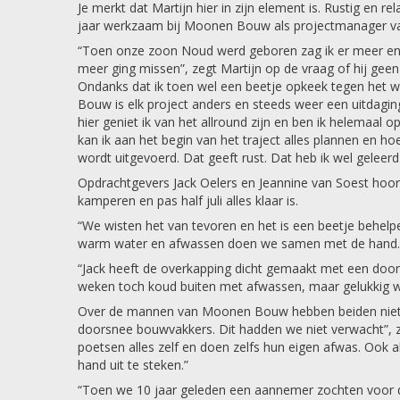
Je merkt dat Martijn hier in zijn element is. Rustig en r
jaar werkzaam bij Moonen Bouw als projectmanager van
“Toen onze zoon Noud werd geboren zag ik er meer en 
meer ging missen”, zegt Martijn op de vraag of hij geen 
Ondanks dat ik toen wel een beetje opkeek tegen het w
Bouw is elk project anders en steeds weer een uitdag
hier geniet ik van het allround zijn en ben ik helemaal 
kan ik aan het begin van het traject alles plannen en hoe
wordt uitgevoerd. Dat geeft rust. Dat heb ik wel geleer
Opdrachtgevers Jack Oelers en Jeannine van Soest hoor j
kamperen en pas half juli alles klaar is.
“We wisten het van tevoren en het is een beetje behelp
warm water en afwassen doen we samen met de hand
“Jack heeft de overkapping dicht gemaakt met een doorzi
weken toch koud buiten met afwassen, maar gelukkig 
Over de mannen van Moonen Bouw hebben beiden niets dan 
doorsnee bouwvakkers. Dit hadden we niet verwacht”, z
poetsen alles zelf en doen zelfs hun eigen afwas. Ook a
hand uit te steken.”
“Toen we 10 jaar geleden een aannemer zochten voor d