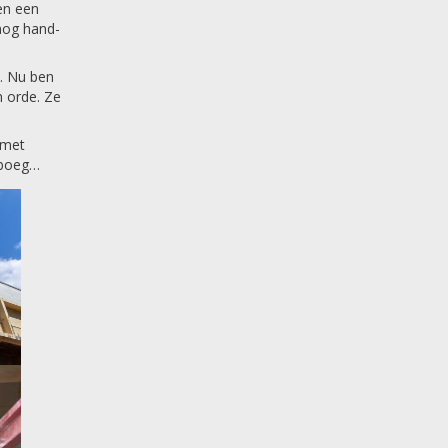
en een
nog hand-
n. Nu ben
n orde. Ze
 met
 boeg…