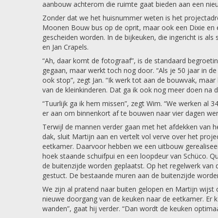
aanbouw achterom die ruimte gaat bieden aan een nie
Zonder dat we het huisnummer weten is het projectadr
Moonen Bouw bus op de oprit, maar ook een Dixie en ee
gescheiden worden. In de bijkeuken, die ingericht is 
en Jan Crapels.
“Ah, daar komt de fotograaf”, is de standaard begroeting
gegaan, maar werkt toch nog door. “Als je 50 jaar in
ook stop”, zegt Jan. “Ik werk tot aan de bouwvak, maar h
van de kleinkinderen. Dat ga ik ook nog meer doen na 
“Tuurlijk ga ik hem missen”, zegt Wim. “We werken al 34 
er aan om binnenkort af te bouwen naar vier dagen we
Terwijl de mannen verder gaan met het afdekken van he
dak, sluit Martijn aan en vertelt vol verve over het proj
eetkamer. Daarvoor hebben we een uitbouw gerealiseer
hoek staande schuifpui en een loopdeur van Schüco. 
de buitenzijde worden geplaatst. Op het regelwerk v
gestuct. De bestaande muren aan de buitenzijde worden 
We zijn al pratend naar buiten gelopen en Martijn wijs
nieuwe doorgang van de keuken naar de eetkamer. Er 
wanden”, gaat hij verder. “Dan wordt de keuken optimaa