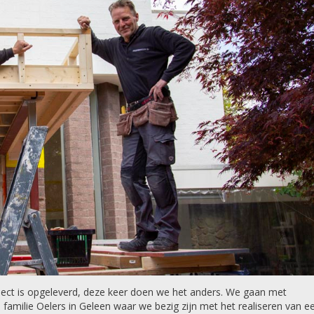
oject is opgeleverd, deze keer doen we het anders. We gaan met
familie Oelers in Geleen waar we bezig zijn met het realiseren van e