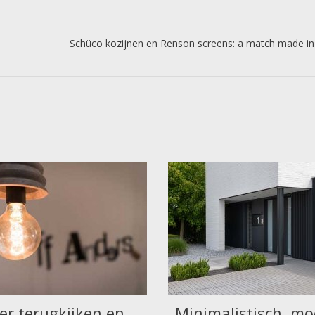
Schüco kozijnen en Renson screens: a match made i
er terugkijken en
Minimalistisch, mo