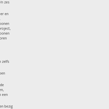
o’n zes
eer en
.
Moonen
roject,
 Moonen
horen
s
 zelfs
open
 de
en,
m een
en bezig