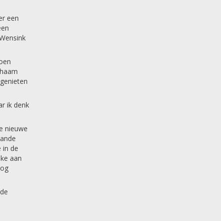
er een
een
 Wensink
ioen
ichaam
 genieten
ar ik denk
ve nieuwe
taande
 in de
lke aan
nog
 de