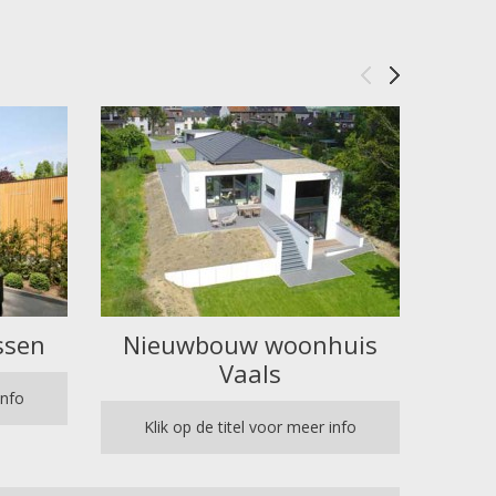
ssen
Nieuwbouw woonhuis
Nie
Vaals
info
Klik op de titel voor meer info
Kl