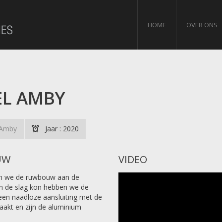
HOME
OVER ONS
EL AMBY
Amby
Jaar : 2020
UW
VIDEO
en we de ruwbouw aan de
n de slag kon hebben we de
een naadloze aansluiting met de
aakt en zijn de aluminium