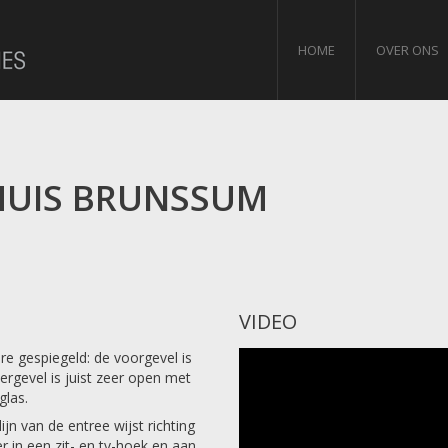
HOME
OVER ONS
UIS BRUNSSUM
VIDEO
re gespiegeld:
de voorgevel is
tergevel is juist zeer open met
glas.
jn van de entree wijst richting
r in een zit- en tv-hoek en aan