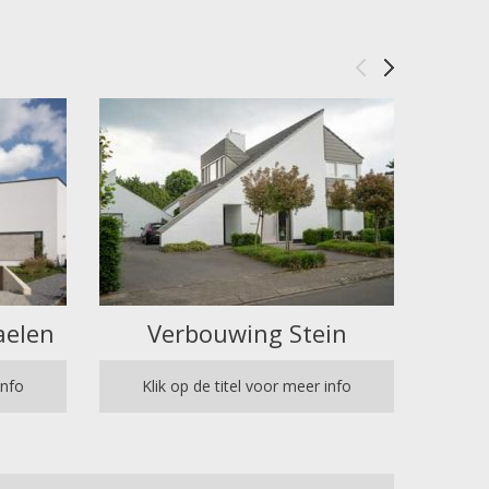
aelen
Verbouwing Stein
Af
info
Klik op de titel voor meer info
Kl