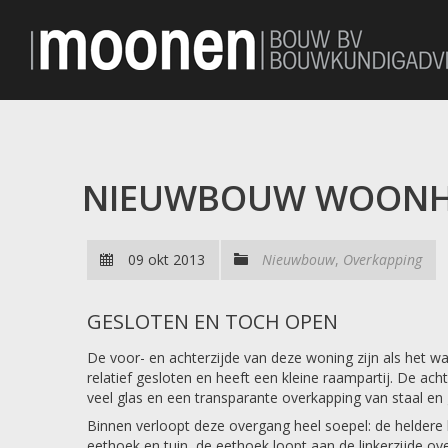
NIEUWBOUW WOONH
09 okt 2013
Nieuwbouw
,
Overkapping
GESLOTEN EN TOCH OPEN
De voor- en achterzijde van deze woning zijn als het wa
relatief gesloten en heeft een kleine raampartij. De ach
veel glas en een transparante overkapping van staal en 
Binnen verloopt deze overgang heel soepel: de heldere li
eethoek en tuin, de eethoek loopt aan de linkerzijde ove