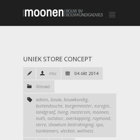
UNIEK STORE CONCEPT
msc
04 okt 2014
Nieuws
advies
,
bouw
,
bouwkundig
,
buitendouche
,
burgemeester
,
euregio
,
landgraaf
,
living
,
mesterom
,
moonen
,
nuth
,
outdoor
,
overkapping
,
raymond
,
serre
,
showtuin bestratinging
,
spa
,
tuinkamers
,
vlecken
,
wellness