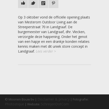
Op 3 oktober vond de officiële opening plaats
van Mesterom Outdoor Living aan de
Streeperstraat 70 in Landgraaf. De
burgemeester van Landgraaf, dhr. Vlecken,
verzorgde deze happening. Onder het genot
van een hapje en een drankje konden relaties
kennis maken met dit uniek store concept in
Landgraaf.
Lees verder >
Disclaimer & privacy
© Moonen Bouw bv |
| Fotografie:
Photostique
SchreijenDotCom
| Website: