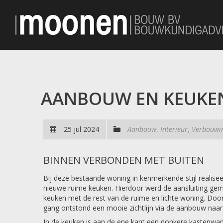
AANBOUW EN KEUKE
25 jul 2024
Aanbouw
,
Interieur
,
Verbouwi
BINNEN VERBONDEN MET BUITEN
Bij deze bestaande woning in kenmerkende stijl reali
nieuwe ruime keuken. Hierdoor werd de aansluiting ge
keuken met de rest van de ruime en lichte woning. Door
gang ontstond een mooie zichtlijn via de aanbouw naar
In de keuken is aan de ene kant een donkere kastenwa