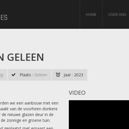
HOME
OVER ONS
N GELEEN
ng
Plaats :
Geleen
Jaar : 2023
VIDEO
seerden we een aanbouw met een
maakt van de voorheen donkere
 de nieuwe glazen deur in de
 de zonnige en groene tuin.
nd geplaatst met ernaast een