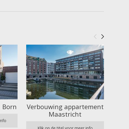
 Born
Verbouwing appartement
Ver
Maastricht
info
Klik op de titel voor meer info
Kl