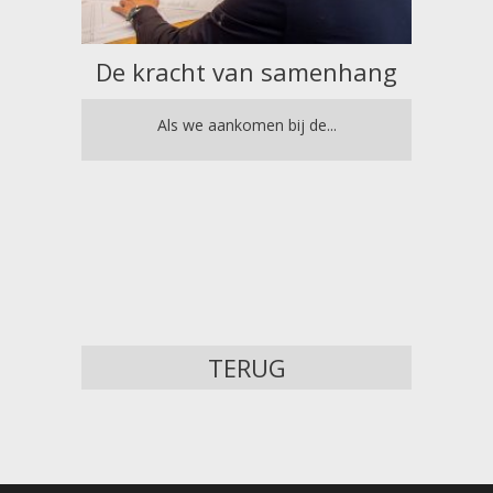
De kracht van samenhang
Luxu
Als we aankomen bij de...
zeld
het
to
u
TERUG