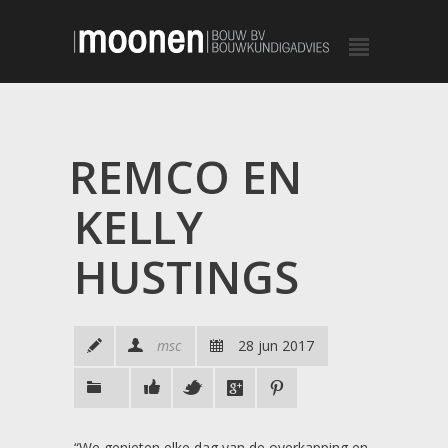
REMCO EN
KELLY
HUSTINGS
msc
28 jun 2017
“We genieten elke dag van de overkapping en