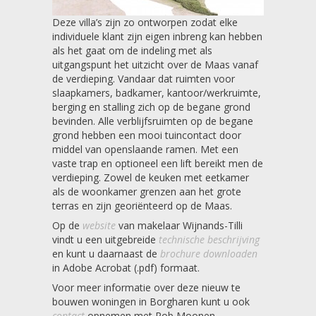
Deze villa’s zijn zo ontworpen zodat elke
individuele klant zijn eigen inbreng kan hebben
als het gaat om de indeling met als
uitgangspunt het uitzicht over de Maas vanaf
de verdieping. Vandaar dat ruimten voor
slaapkamers, badkamer, kantoor/werkruimte,
berging en stalling zich op de begane grond
bevinden. Alle verblijfsruimten op de begane
grond hebben een mooi tuincontact door
middel van openslaande ramen. Met een
vaste trap en optioneel een lift bereikt men de
verdieping. Zowel de keuken met eetkamer
als de woonkamer grenzen aan het grote
terras en zijn georiënteerd op de Maas.
Op de
website
van makelaar Wijnands-Tilli
vindt u een uitgebreide
technische beschrijving
en kunt u daarnaast de
brochure downloaden
in Adobe Acrobat (.pdf) formaat.
Voor meer informatie over deze nieuw te
bouwen woningen in Borgharen kunt u ook
contact
opnemen met Rob Moonen.