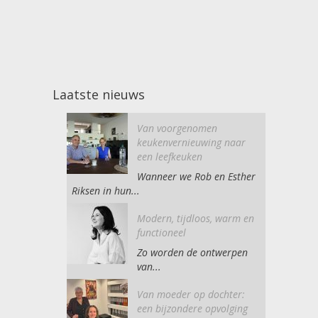
Laatste nieuws
Van voorgenomen
keukenvernieuwing naar
een leefkeuken
Wanneer we Rob en Esther
Riksen in hun...
Modern, tijdloos, warm en
functioneel
Zo worden de ontwerpen
van...
Van moeder op dochter:
een bijzondere opvolging