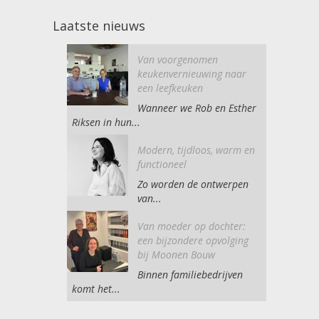
Laatste nieuws
Van voorgenomen
keukenvernieuwing naar
een leefkeuken
Wanneer we Rob en Esther
Riksen in hun...
Modern, tijdloos, warm en
functioneel
Zo worden de ontwerpen
van...
Van moeder op dochter:
een bijzondere opvolging
bij Moonen Bouw
Binnen familiebedrijven
komt het...