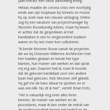
jaarcontract een vaste aanstelling kreeg.”
Helaas maakte de corona crisis een voortijdig
einde aan zijn loopbaan bij Smeets en moest
hij op zoek naar een nieuwe uitdaging. Online
zag hij een vacature van projectmanager bij
Moonen Bouwkundig Advies, maar hij kwam
er achter dat de gesprekken al met
kandidaten in een te vergevorderd stadium
waren en hij niet meer kon solliciteren.
“Ik kende Moonen Bouw vanuit de projecten
die we bij Dreessen Willemse Architecten met
hen hadden gedaan en kende het type
klanten, hun manier van werken en dat sprak
mij erg aan. Daarom heb ik, toen ik hoorde
dat de gekozen kandidaat voor een andere
baan had gekozen, Rob Moonen zelf gebeld.
Hij gaf me de kans elkaar te spreken en er
was een klik. Nu zit ik hier”, vertelt Brian trots.
“Het is natuurlijk nog even alles leren
kennen, de manier van werken en de
procedures, maar ik ben onder de indruk van
de professionaliteit binnen het bedrijf en de