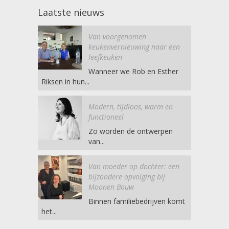
Laatste nieuws
Van voorgenomen
keukenvernieuwing naar een
leefkeuken
Wanneer we Rob en Esther
Riksen in hun...
Modern, tijdloos, warm en
functioneel
Zo worden de ontwerpen
van...
Van moeder op dochter: een
bijzondere opvolging bij
Moonen Bouw
Binnen familiebedrijven komt
het...