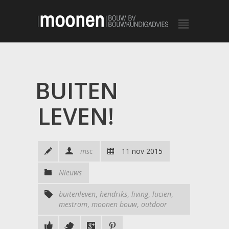
BUITEN
LEVEN!
msc
11 nov 2015
Nieuws
buitenleven
,
hendriks
,
living
,
lucien
,
mestrom
,
moonen bouw
,
outdoor