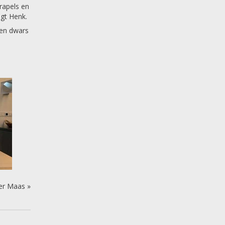
rapels en
gt Henk.
 en dwars
der Maas
»