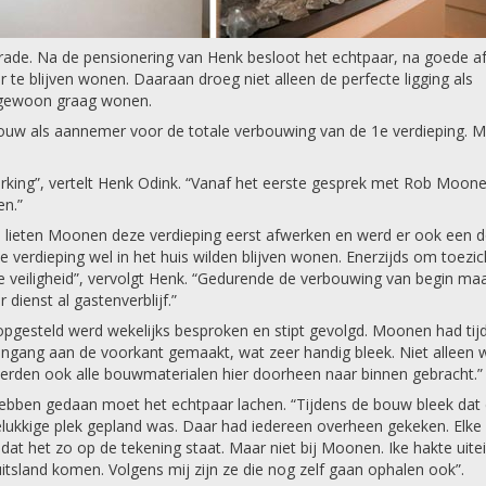
rade. Na de pensionering van Henk besloot het echtpaar, na goede a
te blijven wonen. Daaraan droeg niet alleen de perfecte ligging als
r gewoon graag wonen.
uw als aannemer voor de totale verbouwing van de 1e verdieping. 
king”, vertelt Henk Odink. “Vanaf het eerste gesprek met Rob Moon
en.”
n lieten Moonen deze verdieping eerst afwerken en werd er ook een 
 verdieping wel in het huis wilden blijven wonen. Enerzijds om toezic
 veiligheid”, vervolgt Henk. “Gedurende de verbouwing van begin maa
dienst al gastenverblijf.”
 opgesteld werd wekelijks besproken en stipt gevolgd. Moonen had tij
ingang aan de voorkant gemaakt, wat zeer handig bleek. Niet alleen 
werden ook alle bouwmaterialen hier doorheen naar binnen gebracht.”
hebben gedaan moet het echtpaar lachen. “Tijdens de bouw bleek dat 
lukkige plek gepland was. Daar had iedereen overheen gekeken. Elke
 het zo op de tekening staat. Maar niet bij Moonen. Ike hakte uitei
itsland komen. Volgens mij zijn ze die nog zelf gaan ophalen ook”.