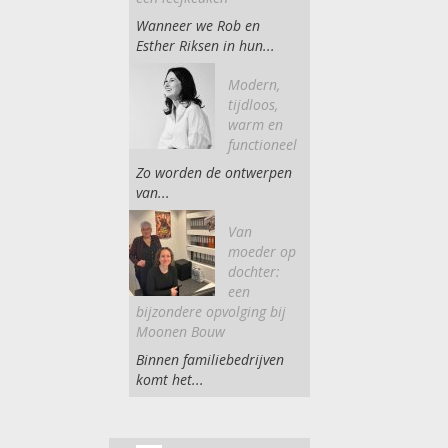
Wanneer we Rob en
Esther Riksen in hun...
Modern,
tijdloos,
warm en
functioneel
Zo worden de ontwerpen
van...
Van
moeder op
dochter:
een
bijzondere opvolging bij
Moonen Bouw
Binnen familiebedrijven
komt het...