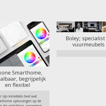
Boley; specialist
vuurmeubels
xone Smarthome,
albaar, begrijpelijk
en flexibel
r zijn inmiddels heel wat
rthome oplossingen op de
t die verlichting, zonwering,