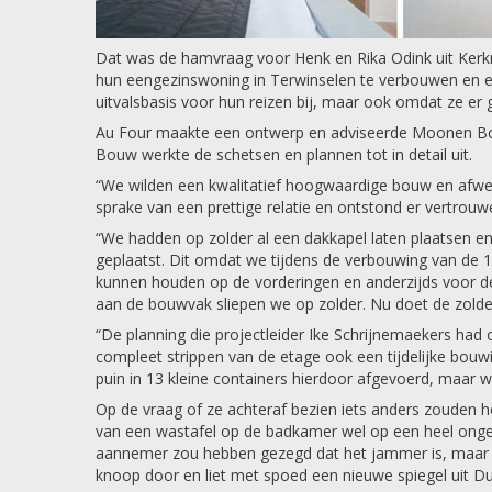
Dat was de hamvraag voor Henk en Rika Odink uit Kerk
hun eengezinswoning in Terwinselen te verbouwen en er 
uitvalsbasis voor hun reizen bij, maar ook omdat ze e
Au Four maakte een ontwerp en adviseerde Moonen Bo
Bouw werkte de schetsen en plannen tot in detail uit.
“We wilden een kwalitatief hoogwaardige bouw en afwer
sprake van een prettige relatie en ontstond er vertrouw
“We hadden op zolder al een dakkapel laten plaatsen e
geplaatst. Dit omdat we tijdens de verbouwing van de 1e
kunnen houden op de vorderingen en anderzijds voor de
aan de bouwvak sliepen we op zolder. Nu doet de zolder 
“De planning die projectleider Ike Schrijnemaekers had
compleet strippen van de etage ook een tijdelijke bouw
puin in 13 kleine containers hierdoor afgevoerd, maar 
Op de vraag of ze achteraf bezien iets anders zouden 
van een wastafel op de badkamer wel op een heel onge
aannemer zou hebben gezegd dat het jammer is, maar dat
knoop door en liet met spoed een nieuwe spiegel uit Du