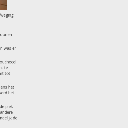
fweging,
Moonen
en was er
douchecel
ht te
rt tot
dens het
werd het
de plek
 andere
ndelijk de