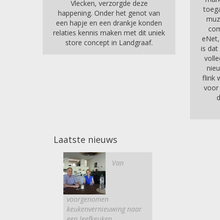
Vlecken, verzorgde deze
toega
happening. Onder het genot van
muz
een hapje en een drankje konden
com
relaties kennis maken met dit uniek
eNet,
store concept in Landgraaf.
is dat
volle
nie
flink
voor
Laatste nieuws
Van
voorgenomen
keukenvernieuwing naar
een leefkeuken