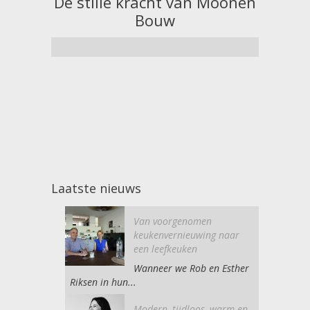
De stille kracht van Moonen
De 
Bouw
Laatste nieuws
Van voorgenomen
keukenvernieuwing naar
een leefkeuken
Wanneer we Rob en Esther
Riksen in hun...
Modern, tijdloos, warm en